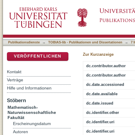
HPC-based uncertainty quantification for flui
DSpace Repositorium (Manakin basiert)
Publikationsdienste
→
TOBIAS-lib - Publikationen und Dissertationen
→
7 
Zur Kurzanzeige
VERÖFFENTLICHEN
dc.contributor.author
Kontakt
dc.contributor.author
Verträge
dc.date.accessioned
Hilfe und Informationen
dc.date.available
Stöbern
dc.date.issued
Mathematisch-
Naturwissenschaftliche
dc.identifier.other
Fakultät
dc.identifier.uri
Erscheinungsdatum
dc.identifier.uri
Autoren