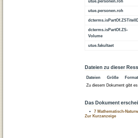
utue.personen.roh
utue.personen.roh
dcterms.isPartOf.ZSTitelI
dcterms.isPartOf.ZS-
Volume
utue.fakultaet
Dateien zu dieser Res
Dateien
Größe
Forma
Zu diesem Dokument gibt es 
Das Dokument erschein
7 Mathematisch-Naturwi
Zur Kurzanzeige