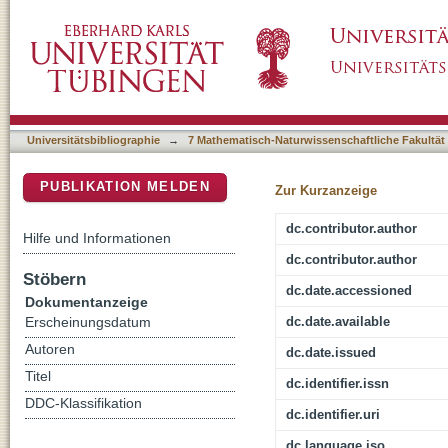
Spatial and temporal variations in denudatio
DSpace Repositorium (Manakin basiert)
European fluvial terrace sequences
Universitätsbibliographie
→
7 Mathematisch-Naturwissenschaftliche Fakultät
PUBLIKATION MELDEN
Zur Kurzanzeige
dc.contributor.author
Hilfe und Informationen
dc.contributor.author
Stöbern
dc.date.accessioned
Dokumentanzeige
dc.date.available
Erscheinungsdatum
Autoren
dc.date.issued
Titel
dc.identifier.issn
DDC-Klassifikation
dc.identifier.uri
dc.language.iso