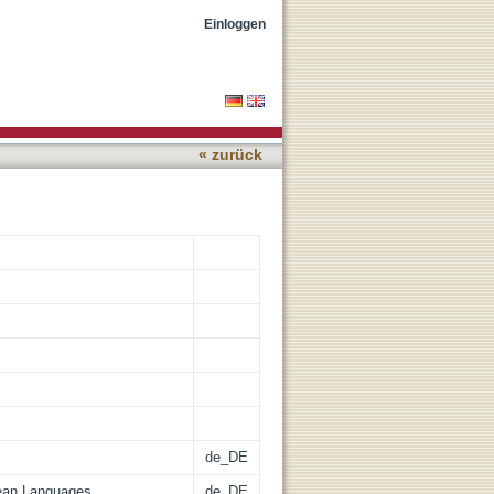
rformativity
Einloggen
« zurück
de_DE
ean Languages
de_DE