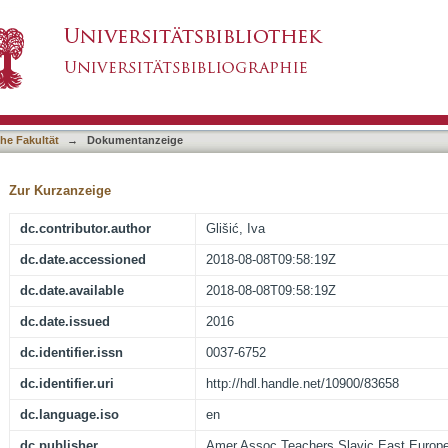
slav Zenitism of the 1920s and the Limits of Pe
asiert)
he Fakultät
→
Dokumentanzeige
Zur Kurzanzeige
dc.contributor.author
Glišić, Iva
dc.date.accessioned
2018-08-08T09:58:19Z
dc.date.available
2018-08-08T09:58:19Z
dc.date.issued
2016
dc.identifier.issn
0037-6752
dc.identifier.uri
http://hdl.handle.net/10900/83658
dc.language.iso
en
dc.publisher
Amer Assoc Teachers Slavic East Europ