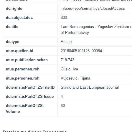
dc.rights
info:eu-repo/semantics/closedAccess
dc.subject.ddc
800
dc.title
I am Barbarogenius : Yugoslav Zenitism o
of Performativity
dc.type
Article
utue.quellen.id
20180405102126_00084
utue.publikation.seiten
718-743
utue.personen.roh
Glisic, Iva
utue.personen.roh
Vujosevic, Tijana
dcterms.isPartOf.ZSTitelID
Slavic and East European Journal
dcterms.isPartOf.ZS-Issue
4
dcterms.isPartOf.ZS-
60
Volume