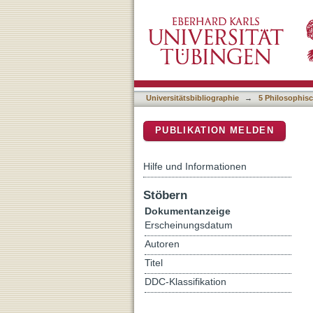
I am Barbarogenius : Yugo
DSpace Repositorium (Manakin b
Universitätsbibliographie
→
5 Philosophisc
PUBLIKATION MELDEN
Hilfe und Informationen
Stöbern
Dokumentanzeige
Erscheinungsdatum
Autoren
Titel
DDC-Klassifikation