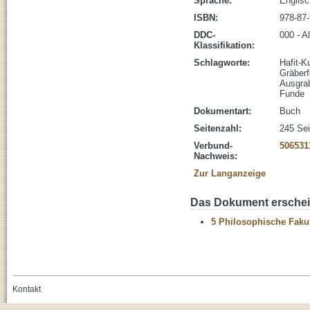
Sprache:
Englisc
ISBN:
978-87
DDC-
000 - A
Klassifikation:
Schlagworte:
Hafit-Ku
Gräberf
Ausgra
Funde
Dokumentart:
Buch
Seitenzahl:
245 Sei
Verbund-
506531
Nachweis:
Zur Langanzeige
Das Dokument erschein
5 Philosophische Fakul
Kontakt