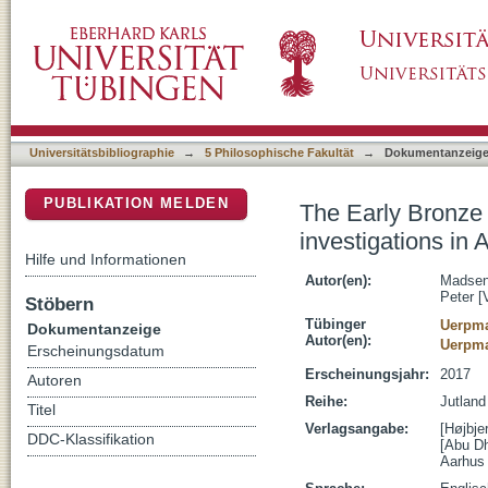
The Early Bronze Age tombs of Jebel Hafit : 
DSpace Repositorium (Manakin basiert)
1961-1971
Universitätsbibliographie
→
5 Philosophische Fakultät
→
Dokumentanzeig
PUBLIKATION MELDEN
The Early Bronze 
investigations in
Hilfe und Informationen
Autor(en):
Madsen
Peter [
Stöbern
Tübinger
Uerpma
Dokumentanzeige
Autor(en):
Uerpma
Erscheinungsdatum
Erscheinungsjahr:
2017
Autoren
Reihe:
Jutland
Titel
Verlagsangabe:
[Højbje
DDC-Klassifikation
[Abu Dh
Aarhus 