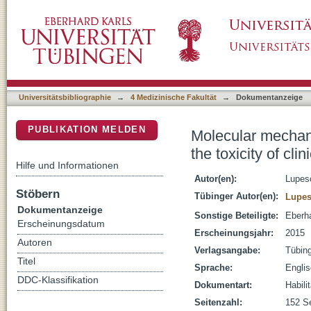
Molecular mechanisms of novel determinants of
DSpace Repositorium (Manakin basiert)
natural bioactive agents on red blood cells
Universitätsbibliographie
→
4 Medizinische Fakultät
→
Dokumentanzeige
PUBLIKATION MELDEN
Molecular mechani
the toxicity of cli
Hilfe und Informationen
Autor(en):
Lupes
Stöbern
Tübinger Autor(en):
Lupes
Dokumentanzeige
Sonstige Beteiligte:
Eberha
Erscheinungsdatum
Erscheinungsjahr:
2015
Autoren
Verlagsangabe:
Tübin
Titel
Sprache:
Engli
DDC-Klassifikation
Dokumentart:
Habili
Seitenzahl:
152 Se