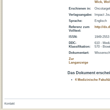
Wick, Wol
Erschienen in:
Oncotarget
Verlagsangabe:
Impact Jou
Sprache:
Englisch
Referenz zum
http://dx.
Volltext:
ISSN:
1949-2553
DDC-
610 - Medi
Klassifikation:
570 - Biow
Dokumentart:
Wissenscha
Zur
Langanzeige
Das Dokument erschein
4 Medizinische Fakultä
Kontakt