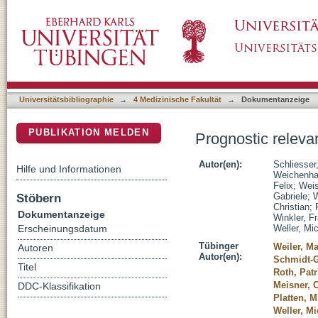
Prognostic relevance of miRNA-155 methylati
DSpace Repositorium (Manakin basiert)
Universitätsbibliographie
→
4 Medizinische Fakultät
→
Dokumentanzeige
PUBLIKATION MELDEN
Prognostic releva
Autor(en):
Schliesser
Hilfe und Informationen
Weichenhan
Felix
;
Weis
Stöbern
Gabriele
;
W
Christian
;
Dokumentanzeige
Winkler, F
Weller, Mi
Erscheinungsdatum
Tübinger
Weiler, M
Autoren
Autor(en):
Schmidt-G
Titel
Roth, Patr
Meisner, 
DDC-Klassifikation
Platten, M
Weller, Mi