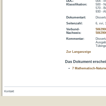
DDC-
004 - I
Klassifikation:
500 - N
570 - B
930 - A
Dokumentart:
Dissert
Seitenzahl:
6, xvi, 
Verbund-
506390
Nachweis:
506390
Kommentar:
Dissert
Ausgabe
Tübinge
Zur Langanzeige
Das Dokument erschein
7 Mathematisch-Naturwi
Kontakt