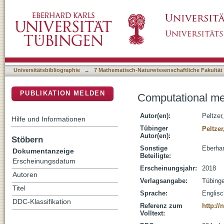
Computational methods for ancient genome r
DSpace Repositorium (Manakin basiert)
Universitätsbibliographie
→
7 Mathematisch-Naturwissenschaftliche Fakultät
PUBLIKATION MELDEN
Computational me
Autor(en):
Peltzer
Hilfe und Informationen
Tübinger
Peltzer
Autor(en):
Stöbern
Sonstige
Eberhar
Dokumentanzeige
Beteiligte:
Erscheinungsdatum
Erscheinungsjahr:
2018
Autoren
Verlagsangabe:
Tübing
Titel
Sprache:
Englisc
DDC-Klassifikation
Referenz zum
http:/
Volltext: