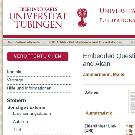
Embedded Questions and Concealed Relativ
DSpace Repositorium (Manakin basiert)
Publikationsdienste
→
TOBIAS-lib - Publikationen und Dissertationen
→
9 
Embedded Questio
VERÖFFENTLICHEN
and Akan
Kontakt
Zimmermann, Malte
Verträge
Hilfe und Informationen
Dateien:
Stöbern
Sonstige / Externe
Aufrufstatistik
Erscheinungsdatum
Autoren
Zitierfähiger Link
http
Titel
(URI):
http