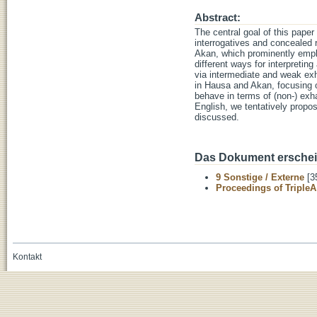
Abstract:
The central goal of this paper
interrogatives and concealed 
Akan, which prominently empl
different ways for interpretin
via intermediate and weak exh
in Hausa and Akan, focusing o
behave in terms of (non-) exh
English, we tentatively propo
discussed.
Das Dokument erschein
9 Sonstige / Externe
[3
Proceedings of TripleA
Kontakt