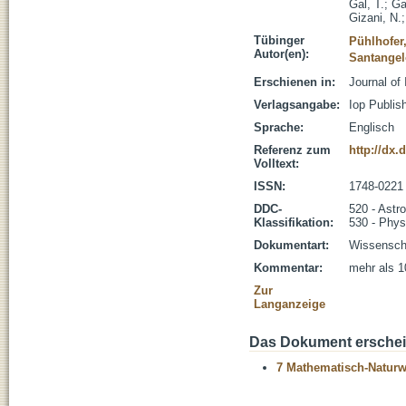
Gal, T.
;
Ga
Gizani, N.
Tübinger
Pühlhofer
Autor(en):
Santangel
Erschienen in:
Journal of
Verlagsangabe:
Iop Publis
Sprache:
Englisch
Referenz zum
http://dx.
Volltext:
ISSN:
1748-0221
DDC-
520 - Astr
Klassifikation:
530 - Phys
Dokumentart:
Wissenscha
Kommentar:
mehr als 1
Zur
Langanzeige
Das Dokument erschein
7 Mathematisch-Naturwi