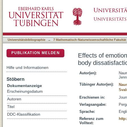
Effects of emotional acceptance and ruminati
DSpace Repositorium (Manakin basiert)
and bulimia nervosa
Universitätsbibliographie
→
7 Mathematisch-Naturwissenschaftliche Fakultät
PUBLIKATION MELDEN
Effects of emotio
body dissatisfact
Hilfe und Informationen
Autor(en):
Naum
Jenni
Stöbern
Tübinger Autor(en):
Nau
Dokumentanzeige
Sval
Erscheinungsdatum
Erschienen in:
Jour
Autoren
Verlagsangabe:
Perg
Titel
Sprache:
Engl
DDC-Klassifikation
Referenz zum
http
Volltext: