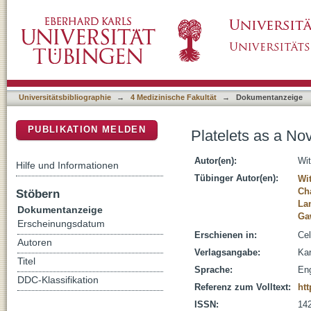
Platelets as a Novel Source of Pro-Inflam
DSpace Repositorium (Manakin basiert)
Universitätsbibliographie
→
4 Medizinische Fakultät
→
Dokumentanzeige
PUBLIKATION MELDEN
Platelets as a N
Autor(en):
Wit
Hilfe und Informationen
Tübinger Autor(en):
Wit
Ch
Stöbern
La
Dokumentanzeige
Ga
Erscheinungsdatum
Erschienen in:
Cel
Autoren
Verlagsangabe:
Kar
Titel
Sprache:
Eng
DDC-Klassifikation
Referenz zum Volltext:
htt
ISSN:
14