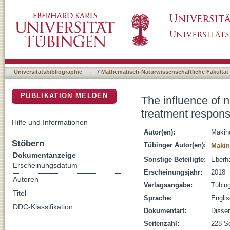
The influence of nuclear nodal points on targ
DSpace Repositorium (Manakin basiert)
melanoma
Universitätsbibliographie
→
7 Mathematisch-Naturwissenschaftliche Fakultät
PUBLIKATION MELDEN
The influence of n
treatment respon
Hilfe und Informationen
Autor(en):
Makin
Stöbern
Tübinger Autor(en):
Makin
Dokumentanzeige
Sonstige Beteiligte:
Eberha
Erscheinungsdatum
Erscheinungsjahr:
2018
Autoren
Verlagsangabe:
Tübin
Titel
Sprache:
Engli
DDC-Klassifikation
Dokumentart:
Disser
Seitenzahl:
228 Se