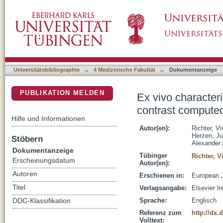
Ex vivo characterization of pathologic fluid
DSpace Repositorium (Manakin basiert)
Universitätsbibliographie
→
4 Medizinische Fakultät
→
Dokumentanzeige
PUBLIKATION MELDEN
Ex vivo characteri
contrast compute
Hilfe und Informationen
Autor(en):
Richter, Vi
Herzen, Ju
Stöbern
Alexander 
Dokumentanzeige
Tübinger
Richter, V
Erscheinungsdatum
Autor(en):
Autoren
Erschienen in:
European J
Titel
Verlagsangabe:
Elsevier Ir
Sprache:
Englisch
DDC-Klassifikation
Referenz zum
http://dx.
Volltext: