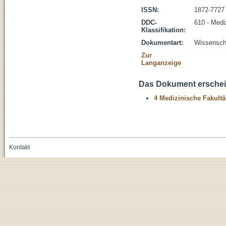
ISSN:
1872-7727
DDC-
610 - Medi
Klassifikation:
Dokumentart:
Wissenscha
Zur
Langanzeige
Das Dokument erschein
4 Medizinische Fakultä
Kontakt