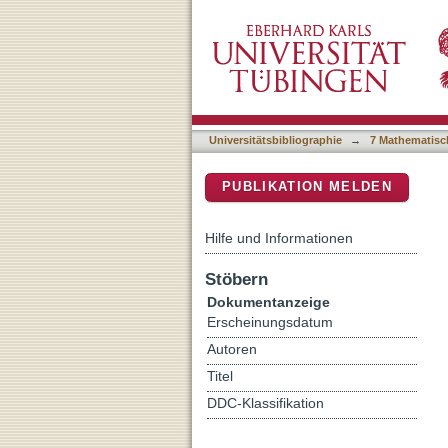
Atomic systems in proof-t
DSpace Repositorium (Manakin b
Universitätsbibliographie
→
7 Mathematisc
PUBLIKATION MELDEN
Hilfe und Informationen
Stöbern
Dokumentanzeige
Erscheinungsdatum
Autoren
Titel
DDC-Klassifikation