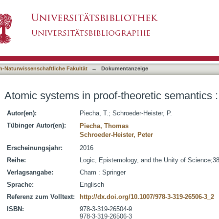
heoretic semantics : Two approaches
asiert)
h-Naturwissenschaftliche Fakultät
→
Dokumentanzeige
Atomic systems in proof-theoretic semantics
Autor(en):
Piecha, T.
;
Schroeder-Heister, P.
Tübinger Autor(en):
Piecha, Thomas
Schroeder-Heister, Peter
Erscheinungsjahr:
2016
Reihe:
Logic, Epistemology, and the Unity of Science;3
Verlagsangabe:
Cham : Springer
Sprache:
Englisch
Referenz zum Volltext:
http://dx.doi.org/10.1007/978-3-319-26506-3_2
ISBN:
978-3-319-26504-9
978-3-319-26506-3