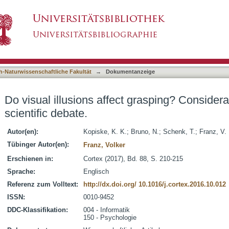
 grasping? Considerable progress in a scientific
asiert)
h-Naturwissenschaftliche Fakultät
→
Dokumentanzeige
Do visual illusions affect grasping? Considera
scientific debate.
Autor(en):
Kopiske, K. K.
;
Bruno, N.
;
Schenk, T.
;
Franz, V.
Tübinger Autor(en):
Franz, Volker
Erschienen in:
Cortex (2017), Bd. 88, S. 210-215
Sprache:
Englisch
Referenz zum Volltext:
http://dx.doi.org/ 10.1016/j.cortex.2016.10.012
ISSN:
0010-9452
DDC-Klassifikation:
004 - Informatik
150 - Psychologie