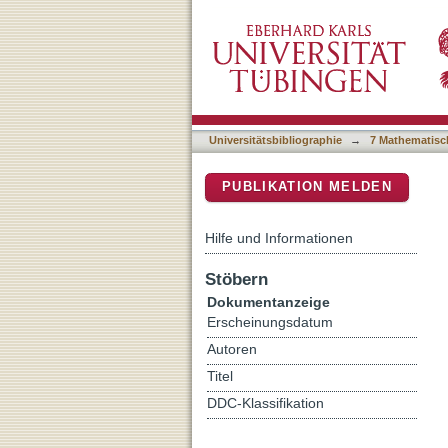
Do visual illusions affect
DSpace Repositorium (Manakin b
Universitätsbibliographie
→
7 Mathematisc
PUBLIKATION MELDEN
Hilfe und Informationen
Stöbern
Dokumentanzeige
Erscheinungsdatum
Autoren
Titel
DDC-Klassifikation