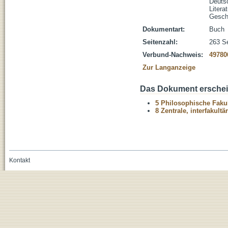
Deuts
Literat
Gesch
Dokumentart:
Buch
Seitenzahl:
263 S
Verbund-Nachweis:
49780
Zur Langanzeige
Das Dokument erschein
5 Philosophische Fakul
8 Zentrale, interfakult
Kontakt