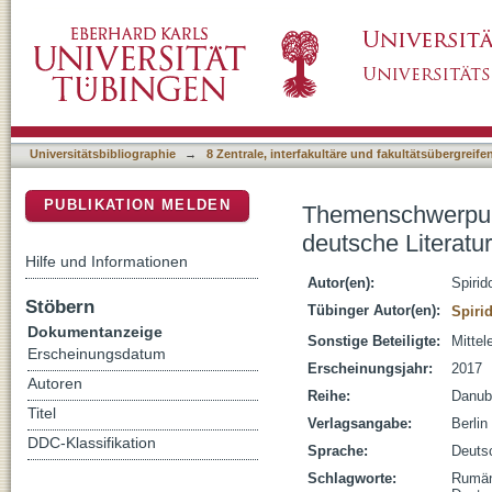
Themenschwerpunkt: Spielarten der Ankunft 
DSpace Repositorium (Manakin basiert)
nach 1945
Universitätsbibliographie
→
8 Zentrale, interfakultäre und fakultätsübergreif
PUBLIKATION MELDEN
Themenschwerpunk
deutsche Literat
Hilfe und Informationen
Autor(en):
Spirid
Stöbern
Tübinger Autor(en):
Spirid
Dokumentanzeige
Sonstige Beteiligte:
Mitte
Erscheinungsdatum
Erscheinungsjahr:
2017
Autoren
Reihe:
Danubi
Titel
Verlagsangabe:
Berlin
DDC-Klassifikation
Sprache:
Deuts
Schlagworte:
Rumän