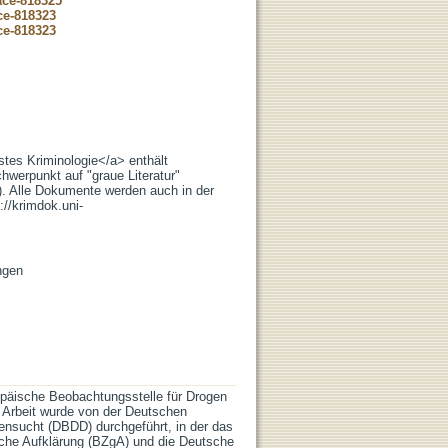
ace-818325
ce-818323
ce-818323
stes Kriminologie</a> enthält
hwerpunkt auf "graue Literatur"
.). Alle Dokumente werden auch in der
://krimdok.uni-
ngen
ropäische Beobachtungsstelle für Drogen
e Arbeit wurde von der Deutschen
ensucht (DBDD) durchgeführt, in der das
liche Aufklärung (BZgA) und die Deutsche