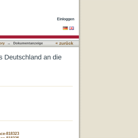
: Drogensituation
Einloggen
« zurück
ory
→
Dokumentanzeige
s Deutschland an die
ace-818323