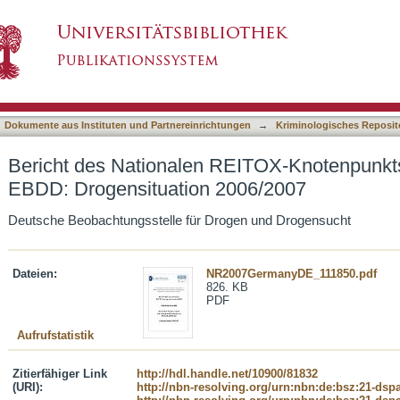
REITOX-Knotenpunkts Deutschland an die EBDD
asiert)
Dokumente aus Instituten und Partnereinrichtungen
→
Kriminologisches Reposit
Bericht des Nationalen REITOX-Knotenpunkt
EBDD: Drogensituation 2006/2007
Deutsche Beobachtungsstelle für Drogen und Drogensucht
Dateien:
NR2007GermanyDE_111850.pdf
826. KB
PDF
Aufrufstatistik
Zitierfähiger Link
http://hdl.handle.net/10900/81832
(URI):
http://nbn-resolving.org/urn:nbn:de:bsz:21-dsp