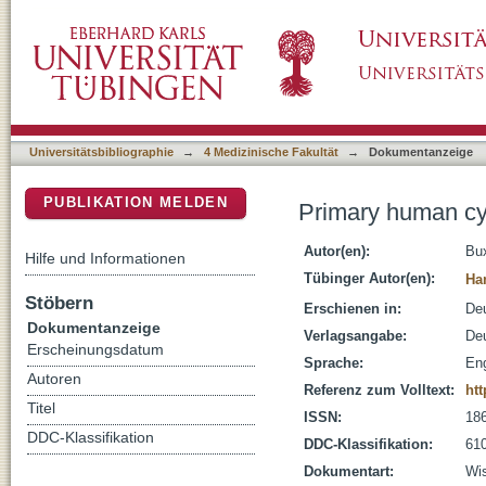
Primary human cytomegalovirus (HCMV) infe
DSpace Repositorium (Manakin basiert)
Universitätsbibliographie
→
4 Medizinische Fakultät
→
Dokumentanzeige
PUBLIKATION MELDEN
Primary human cy
Autor(en):
Bu
Hilfe und Informationen
Tübinger Autor(en):
Ha
Stöbern
Erschienen in:
Deu
Dokumentanzeige
Verlagsangabe:
Deu
Erscheinungsdatum
Sprache:
Eng
Autoren
Referenz zum Volltext:
htt
Titel
ISSN:
18
DDC-Klassifikation
DDC-Klassifikation:
610
Dokumentart:
Wis