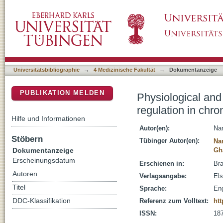
Physiological and behavioral effects of beta-
DSpace Repositorium (Manakin basiert)
Universitätsbibliographie
→
4 Medizinische Fakultät
→
Dokumentanzeige
PUBLIKATION MELDEN
Physiological and 
regulation in chro
Hilfe und Informationen
Autor(en):
Nar
Stöbern
Tübinger Autor(en):
Na
Dokumentanzeige
Gh
Erscheinungsdatum
Erschienen in:
Bra
Autoren
Verlagsangabe:
Els
Titel
Sprache:
Eng
DDC-Klassifikation
Referenz zum Volltext:
htt
ISSN:
18