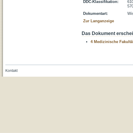
DDC-Klassifikation:
610
570
Dokumentart:
Wis
Zur Langanzeige
Das Dokument erschein
4 Medizinische Fakultä
Kontakt