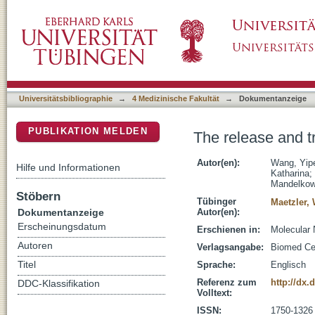
The release and trans-synaptic transmission
DSpace Repositorium (Manakin basiert)
Universitätsbibliographie
→
4 Medizinische Fakultät
→
Dokumentanzeige
PUBLIKATION MELDEN
The release and t
Autor(en):
Wang, Yip
Hilfe und Informationen
Katharina
;
Mandelkow
Stöbern
Tübinger
Maetzler, 
Dokumentanzeige
Autor(en):
Erscheinungsdatum
Erschienen in:
Molecular 
Autoren
Verlagsangabe:
Biomed Cen
Titel
Sprache:
Englisch
Referenz zum
http://dx.
DDC-Klassifikation
Volltext:
ISSN:
1750-1326