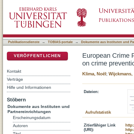
European Crime Prevention Monitor 2012/2: P
DSpace Repositorium (Manakin basiert)
Europe
Publikationsdienste
→
TOBIAS-portale
→
Dokumente aus Instituten und Pa
European Crime Pr
VERÖFFENTLICHEN
on crime preventi
Kontakt
Klima, Noël
;
Wijckmans, 
Verträge
Hilfe und Informationen
Dateien:
Stöbern
Dokumente aus Instituten und
Partnereinrichtungen
Aufrufstatistik
Erscheinungsdatum
Zitierfähiger Link
http
Autoren
(URI):
http
Titel