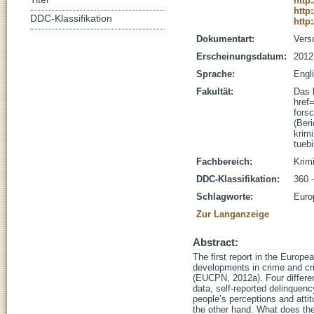
http
http
DDC-Klassifikation
http
Dokumentart:
Vers
Erscheinungsdatum:
2012
Sprache:
Engl
Fakultät:
Das 
href
fors
(Beri
krim
tueb
Fachbereich:
Krim
DDC-Klassifikation:
360 
Schlagworte:
Euro
Zur Langanzeige
Abstract:
The first report in the Europ
developments in crime and cri
(EUCPN, 2012a). Four differen
data, self-reported delinquenc
people’s perceptions and attit
the other hand. What does the 