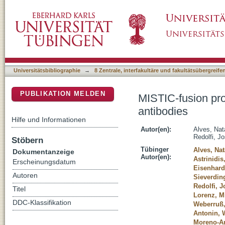
MISTIC-fusion proteins as antigens for high 
DSpace Repositorium (Manakin basiert)
Universitätsbibliographie
→
8 Zentrale, interfakultäre und fakultätsübergreif
PUBLIKATION MELDEN
MISTIC-fusion pro
antibodies
Hilfe und Informationen
Autor(en):
Alves, Nata
Redolfi, Jo
Stöbern
Tübinger
Alves, Nat
Dokumentanzeige
Autor(en):
Astrinidi
Erscheinungsdatum
Eisenhardt
Autoren
Sieverdin
Redolfi, J
Titel
Lorenz, M
DDC-Klassifikation
Weberruß,
Antonin, 
Moreno-An