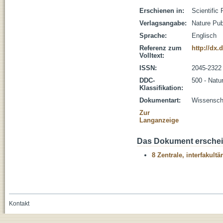
Erschienen in:
Scientific 
Verlagsangabe:
Nature Pub
Sprache:
Englisch
Referenz zum
http://dx.
Volltext:
ISSN:
2045-2322
DDC-
500 - Natu
Klassifikation:
Dokumentart:
Wissenscha
Zur
Langanzeige
Das Dokument erschein
8 Zentrale, interfakult
Kontakt