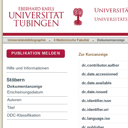
A systematic literature review and network me
DSpace Repositorium (Manakin basiert)
multiple myeloma not eligible for stem cell tr
Universitätsbibliographie
→
4 Medizinische Fakultät
→
Dokumentanzeige
PUBLIKATION MELDEN
Zur Kurzanzeige
dc.contributor.author
Hilfe und Informationen
dc.date.accessioned
Stöbern
dc.date.available
Dokumentanzeige
dc.date.issued
Erscheinungsdatum
Autoren
dc.identifier.issn
Titel
dc.identifier.uri
DDC-Klassifikation
dc.language.iso
dc.publisher