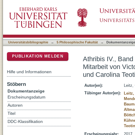
Athribis IV., Band 2, Tafeln / mit Photos von
DSpace Repositorium (Manakin basiert)
Altmann, Susan Böttcher, Marcel Kühnemund
Universitätsbibliographie
→
5 Philosophische Fakultät
→
Dokumentanzeig
PUBLIKATION MELDEN
Athribis IV., Band
Mitarbeit von Vic
Hilfe und Informationen
und Carolina Teot
Stöbern
Autor(en):
Leitz,
Dokumentanzeige
Tübinger Autor(en):
Leitz,
Erscheinungsdatum
Mende
Bauma
Autoren
Altma
Titel
Böttc
Kühne
DDC-Klassifikation
Teoti
Erscheinungsjahr:
2017