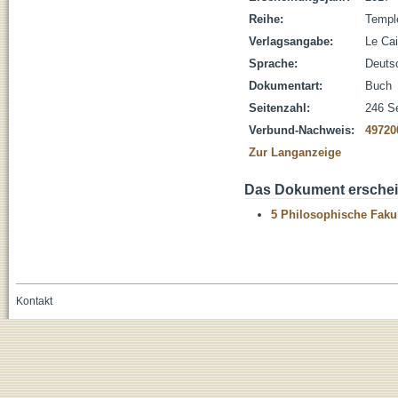
Reihe:
Templ
Verlagsangabe:
Le Cai
Sprache:
Deuts
Dokumentart:
Buch
Seitenzahl:
246 S
Verbund-Nachweis:
49720
Zur Langanzeige
Das Dokument erschein
5 Philosophische Fakul
Kontakt