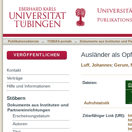
Ausländer als Opfer von Straftaten
DSpace Repositorium (Manakin basiert)
Publikationsdienste
→
TOBIAS-portale
→
Dokumente aus Instituten und Pa
Ausländer als Opf
VERÖFFENTLICHEN
Luff, Johannes
;
Gerum, 
Kontakt
Verträge
Dateien:
Hilfe und Informationen
Stöbern
Aufrufstatistik
Dokumente aus Instituten und
Partnereinrichtungen
Zitierfähiger Link (URI):
ht
Erscheinungsdatum
ht
Autoren
ht
ht
Titel