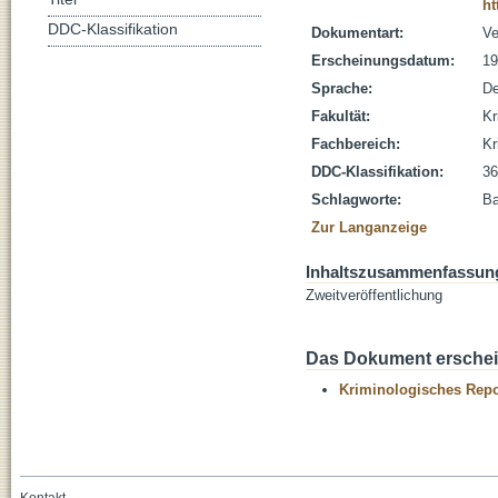
ht
DDC-Klassifikation
Dokumentart:
Ve
Erscheinungsdatum:
19
Sprache:
De
Fakultät:
Kr
Fachbereich:
Kr
DDC-Klassifikation:
36
Schlagworte:
Ba
Zur Langanzeige
Inhaltszusammenfassun
Zweitveröffentlichung
Das Dokument erschein
Kriminologisches Repo