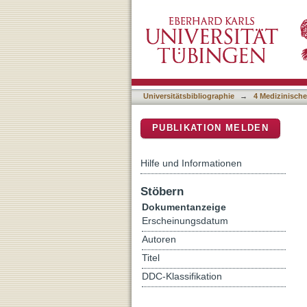
The same oculomotor verma
DSpace Repositorium (Manakin b
smooth pursuit eye move
Universitätsbibliographie
→
4 Medizinische
PUBLIKATION MELDEN
Hilfe und Informationen
Stöbern
Dokumentanzeige
Erscheinungsdatum
Autoren
Titel
DDC-Klassifikation