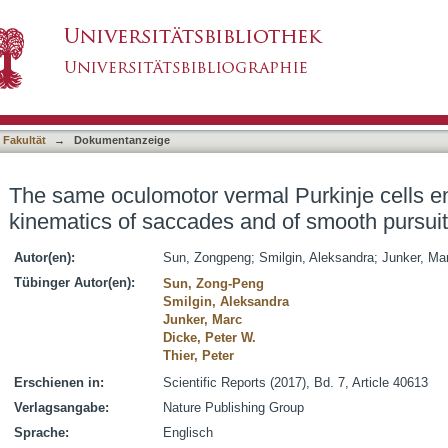
l Purkinje cells encode the different kinemat
asiert)
ments
 Fakultät
→
Dokumentanzeige
The same oculomotor vermal Purkinje cells en
kinematics of saccades and of smooth pursu
Autor(en):
Sun, Zongpeng
;
Smilgin, Aleksandra
;
Junker, Ma
Tübinger Autor(en):
Sun, Zong-Peng
Smilgin, Aleksandra
Junker, Marc
Dicke, Peter W.
Thier, Peter
Erschienen in:
Scientific Reports (2017), Bd. 7, Article 40613
Verlagsangabe:
Nature Publishing Group
Sprache:
Englisch