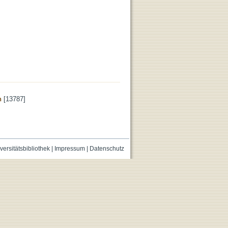
n
[13787]
versitätsbibliothek
|
Impressum
|
Datenschutz