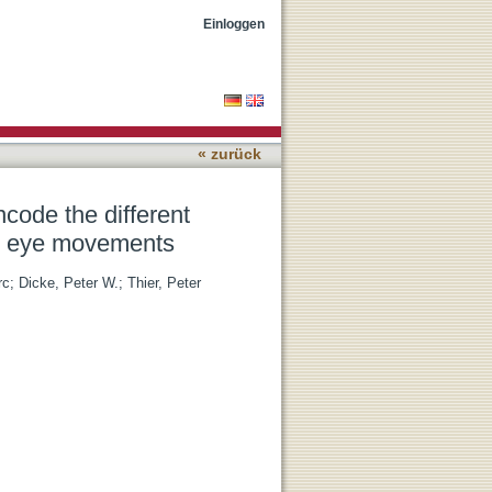
ics of saccades and of
Einloggen
« zurück
code the different
it eye movements
rc
;
Dicke, Peter W.
;
Thier, Peter