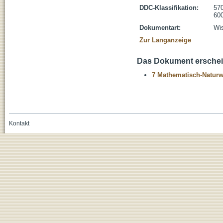
DDC-Klassifikation:
570
600
Dokumentart:
Wis
Zur Langanzeige
Das Dokument erschein
7 Mathematisch-Naturwi
Kontakt