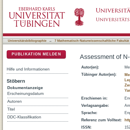
Assessment of N-Oxide Formation during Wa
DSpace Repositorium (Manakin basiert)
Universitätsbibliographie
→
7 Mathematisch-Naturwissenschaftliche Fakultät
PUBLIKATION MELDEN
Assessment of N-
Autor(en):
Mer
Hilfe und Informationen
Tübinger Autor(en):
Mer
Le
Stöbern
Zwi
Dokumentanzeige
Ya
Erscheinungsdatum
Erschienen in:
Env
Autoren
Verlagsangabe:
Am
Titel
Sprache:
Eng
DDC-Klassifikation
Referenz zum Volltext:
htt
ISSN:
15