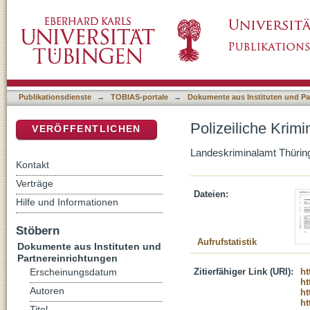
Polizeiliche Kriminalstatistik für den Freista
DSpace Repositorium (Manakin basiert)
Publikationsdienste
→
TOBIAS-portale
→
Dokumente aus Instituten und Pa
Polizeiliche Krimi
VERÖFFENTLICHEN
Landeskriminalamt Thürin
Kontakt
Verträge
Dateien:
Hilfe und Informationen
Stöbern
Aufrufstatistik
Dokumente aus Instituten und
Partnereinrichtungen
Zitierfähiger Link (URI):
ht
Erscheinungsdatum
ht
Autoren
ht
ht
Titel