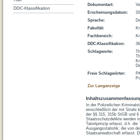
Dokumentart:
Ve
DDC-Klassifikation
Erscheinungsdatum:
20
Sprache:
De
Fakultät:
Kr
Fachbereich:
Kr
DDC-Klassifikation:
36
Schlagworte:
Th
Th
Kr
De
Freie Schlagwörter:
P
Po
Zur Langanzeige
Inhaltszusammenfassun
In der Polizeilichen Kriminals
einschließlich der mit Straf
der §§ 315, 315b StGB und § 
Staatsschutzdelikte werden i
Tatortprinzip erfasst, d.h. die
Ausgangsstatistik; die von de
Staatsanwaltschaft erfasst. D