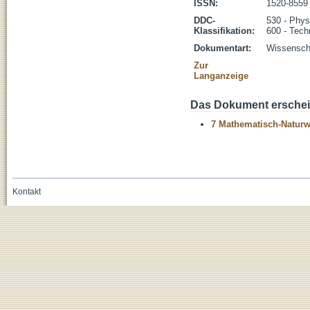
ISSN:
1520-8559
DDC-
530 - Phys
Klassifikation:
600 - Tech
Dokumentart:
Wissenscha
Zur
Langanzeige
Das Dokument erschein
7 Mathematisch-Naturwi
Kontakt