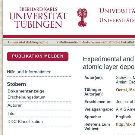
Experimental and simulation approach for pro
DSpace Repositorium (Manakin basiert)
in high aspect ratio 3D structures
Universitätsbibliographie
→
7 Mathematisch-Naturwissenschaftliche Fakultät
PUBLIKATION MELDEN
Experimental and 
atomic layer depos
Hilfe und Informationen
Autor(en):
Schwille, 
Arnim
;
Oet
Stöbern
Tübinger
Oettel, Ma
Dokumentanzeige
Autor(en):
Erscheinungsdatum
Erschienen in:
Journal of
Autoren
Verlagsangabe:
A V S Ame
Titel
Sprache:
Englisch
DDC-Klassifikation
Referenz zum
http://dx.
Volltext: