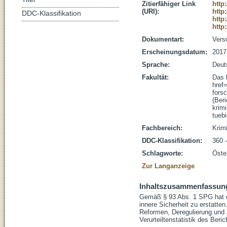
Zitierfähiger Link
http
(URI):
http
DDC-Klassifikation
http
http
Dokumentart:
Vers
Erscheinungsdatum:
2017
Sprache:
Deut
Fakultät:
Das 
href
fors
(Beri
krim
tueb
Fachbereich:
Krim
DDC-Klassifikation:
360 
Schlagworte:
Öster
Zur Langanzeige
Inhaltszusammenfassun
Gemäß § 93 Abs. 1 SPG hat di
innere Sicherheit zu erstatte
Reformen, Deregulierung und J
Verurteiltenstatistik des Beri