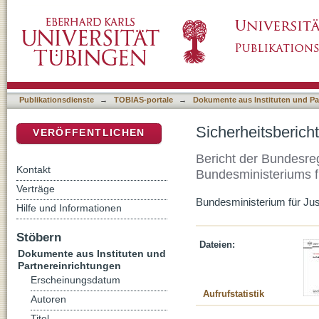
Sicherheitsbericht 2016. Bericht über die Täti
DSpace Repositorium (Manakin basiert)
Publikationsdienste
→
TOBIAS-portale
→
Dokumente aus Instituten und Pa
Sicherheitsbericht
VERÖFFENTLICHEN
Bericht der Bundesreg
Kontakt
Bundesministeriums f
Verträge
Bundesministerium für Jus
Hilfe und Informationen
Stöbern
Dateien:
Dokumente aus Instituten und
Partnereinrichtungen
Erscheinungsdatum
Aufrufstatistik
Autoren
Titel