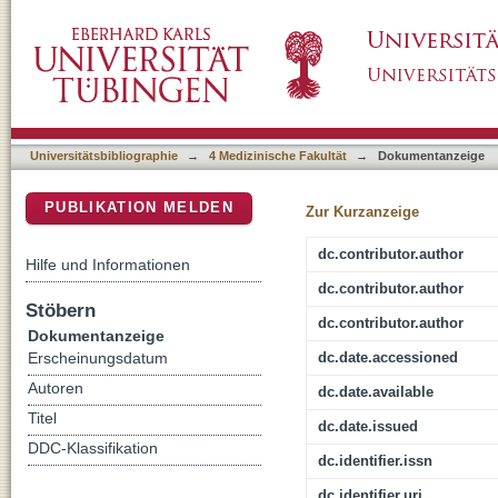
Genome-Scale Networks Link Neurodegenerat
DSpace Repositorium (Manakin basiert)
Specific Molecular Pathways
Universitätsbibliographie
→
4 Medizinische Fakultät
→
Dokumentanzeige
PUBLIKATION MELDEN
Zur Kurzanzeige
dc.contributor.author
Hilfe und Informationen
dc.contributor.author
Stöbern
dc.contributor.author
Dokumentanzeige
dc.date.accessioned
Erscheinungsdatum
Autoren
dc.date.available
Titel
dc.date.issued
DDC-Klassifikation
dc.identifier.issn
dc.identifier.uri