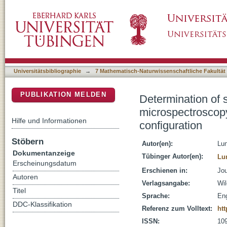
Determination of skin penetration profiles by
DSpace Repositorium (Manakin basiert)
evaluation of optimal microscope configurati
Universitätsbibliographie
→
7 Mathematisch-Naturwissenschaftliche Fakultät
PUBLIKATION MELDEN
Determination of 
microspectroscopy:
Hilfe und Informationen
configuration
Stöbern
Autor(en):
Lun
Dokumentanzeige
Tübinger Autor(en):
Lu
Erscheinungsdatum
Erschienen in:
Jou
Autoren
Verlagsangabe:
Wi
Titel
Sprache:
Eng
DDC-Klassifikation
Referenz zum Volltext:
htt
ISSN:
10