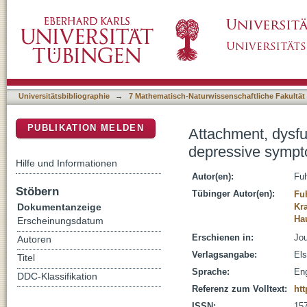
Attachment, dysfunctional attitudes, self-es
DSpace Repositorium (Manakin basiert)
patients with mood disorders
Universitätsbibliographie
→
7 Mathematisch-Naturwissenschaftliche Fakultät
PUBLIKATION MELDEN
Attachment, dysfun
depressive sympto
Hilfe und Informationen
Autor(en):
Fuh
Stöbern
Tübinger Autor(en):
Fuh
Dokumentanzeige
Kr
Hau
Erscheinungsdatum
Erschienen in:
Jou
Autoren
Verlagsangabe:
Els
Titel
Sprache:
Eng
DDC-Klassifikation
Referenz zum Volltext:
htt
ISSN:
15