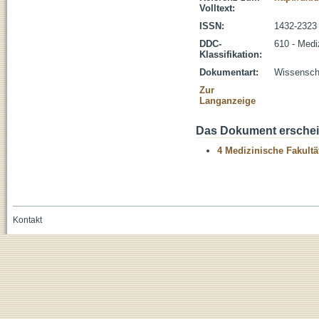
Volltext:
ISSN:
1432-2323
DDC-
610 - Medi
Klassifikation:
Dokumentart:
Wissenscha
Zur
Langanzeige
Das Dokument erschein
4 Medizinische Fakultä
Kontakt