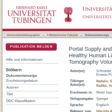
Portal Supply and Venous Drainage of the Ca
DSpace Repositorium (Manakin basiert)
Three-Dimensional Computed Tomography V
Universitätsbibliographie
→
4 Medizinische Fakultät
→
Dokumentanzeige
PUBLIKATION MELDEN
Portal Supply and
Healthy Human Li
Hilfe und Informationen
Tomography Volu
Stöbern
Autor(en):
Schroeder,
Ernesto P
Dokumentanzeige
Erscheinungsdatum
Tübinger
Nadalin, S
Autor(en):
Radtke, A
Autoren
Erschienen in:
World Jour
Titel
Verlagsangabe:
Springer
DDC-Klassifikation
Sprache:
Englisch
Referenz zum
http://dx.