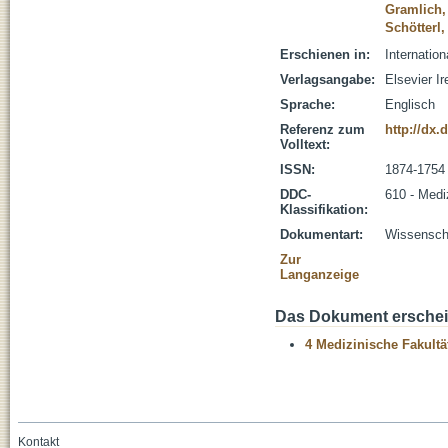
Gramlich,
Schötterl,
Erschienen in:
Internatio
Verlagsangabe:
Elsevier Ir
Sprache:
Englisch
Referenz zum
http://dx.
Volltext:
ISSN:
1874-1754
DDC-
610 - Medi
Klassifikation:
Dokumentart:
Wissenscha
Zur
Langanzeige
Das Dokument erschein
4 Medizinische Fakultä
Kontakt