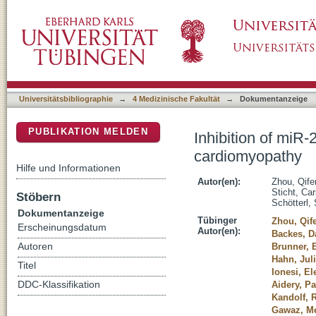
Inhibition of miR-208b improves cardiac funct
DSpace Repositorium (Manakin basiert)
Universitätsbibliographie
→
4 Medizinische Fakultät
→
Dokumentanzeige
PUBLIKATION MELDEN
Inhibition of miR-
cardiomyopathy
Hilfe und Informationen
Autor(en):
Zhou, Qife
Sticht, Ca
Stöbern
Schötterl,
Dokumentanzeige
Tübinger
Zhou, Qif
Erscheinungsdatum
Autor(en):
Backes, D
Autoren
Brunner, 
Hahn, Juli
Titel
Ionesi, El
DDC-Klassifikation
Aidery, P
Kandolf, 
Gawaz, Me