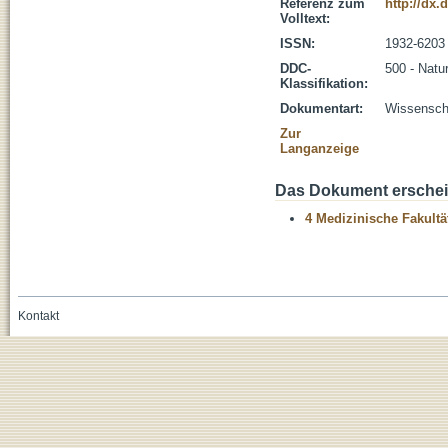
Referenz zum
http://dx.
Volltext:
ISSN:
1932-6203
DDC-
500 - Natu
Klassifikation:
Dokumentart:
Wissenscha
Zur
Langanzeige
Das Dokument erschein
4 Medizinische Fakultä
Kontakt