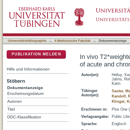
In vivo T2*weighted MRI visualizes cardiac l
DSpace Repositorium (Manakin basiert)
myocarditis
Universitätsbibliographie
→
4 Medizinische Fakultät
→
Dokumentanzeige
PUBLIKATION MELDEN
In vivo T2*weight
of acute and chron
Hilfe und Informationen
Autor(en):
Helluy, Xav
Jahns, Ro
Stöbern
Karin
Dokumentanzeige
Tübinger
Sauter, Ma
Erscheinungsdatum
Autor(en):
Kandolf, 
Autoren
Klingel, K
Titel
Erschienen in:
Plos One (
Verlagsangabe:
Public Lib
DDC-Klassifikation
Sprache:
Englisch