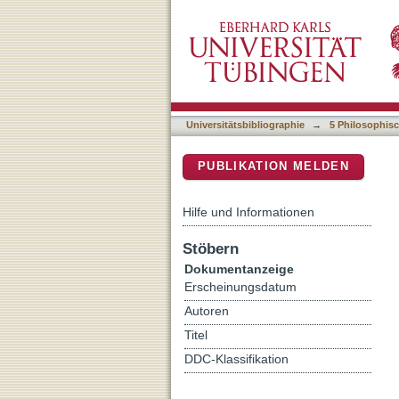
Unterlaufenes Erzählen :
DSpace Repositorium (Manakin b
Universitätsbibliographie
→
5 Philosophisc
PUBLIKATION MELDEN
Hilfe und Informationen
Stöbern
Dokumentanzeige
Erscheinungsdatum
Autoren
Titel
DDC-Klassifikation