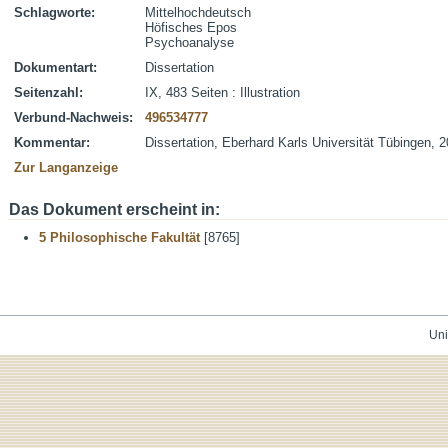
Schlagworte:
Mittelhochdeutsch
Höfisches Epos
Psychoanalyse
Dokumentart:
Dissertation
Seitenzahl:
IX, 483 Seiten : Illustration
Verbund-Nachweis:
496534777
Kommentar:
Dissertation, Eberhard Karls Universität Tübingen, 
Zur Langanzeige
Das Dokument erscheint in:
5 Philosophische Fakultät
[8765]
Uni