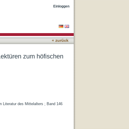
oman
Einloggen
« zurück
Lektüren zum höfischen
iteratur des Mittelalters ; Band 146