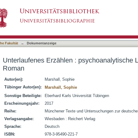
 psychoanalytische Lektüren zum höfischen R
asiert)
he Fakultät
→
Dokumentanzeige
Unterlaufenes Erzählen : psychoanalytische 
Roman
Autor(en):
Marshall, Sophie
Tübinger Autor(en):
Marshall, Sophie
Sonstige Beteiligte:
Eberhard Karls Universität Tübingen
Erscheinungsjahr:
2017
Reihe:
Münchener Texte und Untersuchungen zur deutschen L
Verlagsangabe:
Wiesbaden : Reichert Verlag
Sprache:
Deutsch
ISBN:
978-3-95490-221-7