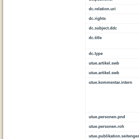
dc.relation.uri
dc.rights
dc.subject.ddc
dc.title
dc.type
utue.artikel.swb
utue.artikel.swb
utue.kommentar.intern
utue.personen.pnd
utue.personen.roh
utue.publikation.seitenge