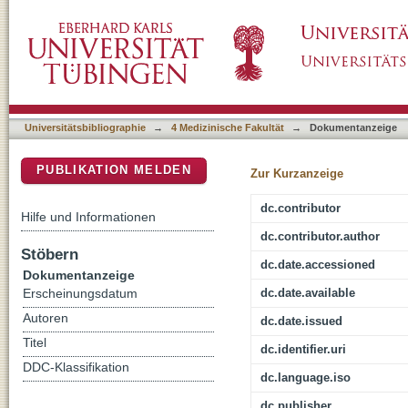
Ergebnisse der allogenen Stammzelltransplan
DSpace Repositorium (Manakin basiert)
Fludarabin und Busulfan
Universitätsbibliographie
→
4 Medizinische Fakultät
→
Dokumentanzeige
PUBLIKATION MELDEN
Zur Kurzanzeige
dc.contributor
Hilfe und Informationen
dc.contributor.author
Stöbern
dc.date.accessioned
Dokumentanzeige
dc.date.available
Erscheinungsdatum
Autoren
dc.date.issued
Titel
dc.identifier.uri
DDC-Klassifikation
dc.language.iso
dc.publisher