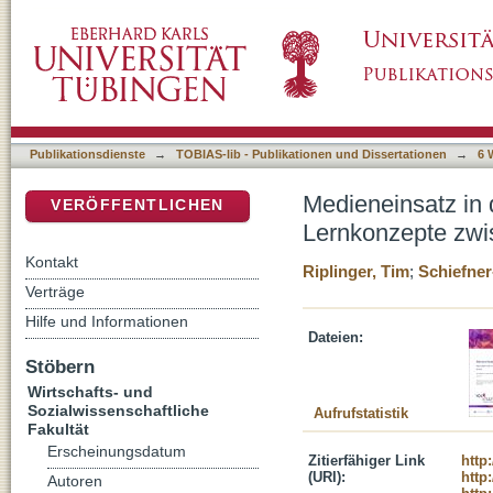
Medieneinsatz in der Hochschullehre. Akad
DSpace Repositorium (Manakin basiert)
Zu-Mutung.
Publikationsdienste
→
TOBIAS-lib - Publikationen und Dissertationen
→
6 
Medieneinsatz in
VERÖFFENTLICHEN
Lernkonzepte zw
Kontakt
Riplinger, Tim
;
Schiefne
Verträge
Hilfe und Informationen
Dateien:
Stöbern
Wirtschafts- und
Sozialwissenschaftliche
Aufrufstatistik
Fakultät
Erscheinungsdatum
Zitierfähiger Link
http
(URI):
http
Autoren