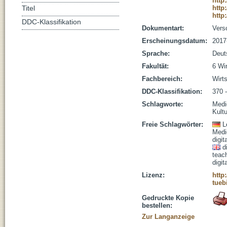
http
http
Titel
http
DDC-Klassifikation
Dokumentart:
Vers
Erscheinungsdatum:
2017
Sprache:
Deut
Fakultät:
6 Wi
Fachbereich:
Wirt
DDC-Klassifikation:
370 
Schlagworte:
Medi
Kultu
Freie Schlagwörter:
L
Medi
digit
d
teac
digit
Lizenz:
http
tueb
Gedruckte Kopie
bestellen:
Zur Langanzeige