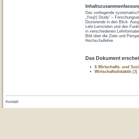
Inhaltszusammenfassun
Das vorliegende systematisc
„You(r) Study“ – Forschungsar
Dozierende in den Blick. Aus
Lehr-Lernzielen und den Funkt
in verschiedenen Lehrformate
Bild über die Ziele und Persp
Hochschullehre.
Das Dokument erschein
6 Wirtschafts- und Soz
Wirtschaftsdidaktik
[3]
Kontakt