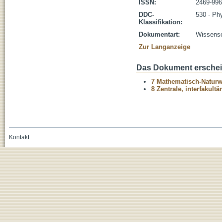
ISSN:
2469-99
DDC-
530 - Ph
Klassifikation:
Dokumentart:
Wissensch
Zur Langanzeige
Das Dokument erschein
7 Mathematisch-Naturwi
8 Zentrale, interfakult
Kontakt