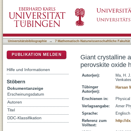
Giant crystalline anisotropic magnetoresista
DSpace Repositorium (Manakin basiert)
Universitätsbibliographie
→
7 Mathematisch-Naturwissenschaftliche Fakultät
PUBLIKATION MELDEN
Giant crystalline
perovskite oxide 
Hilfe und Informationen
Autor(en):
Ma, H. J
Venkates
Stöbern
Tübinger
Harsan M
Dokumentanzeige
Autor(en):
Erscheinungsdatum
Erschienen in:
Physical
Autoren
Verlagsangabe:
Amer Phy
Titel
Sprache:
Englisch
DDC-Klassifikation
Referenz zum
http://d
Volltext: