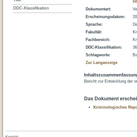
ht
DDC-Klassifikation
Dokumentart:
Ve
Erscheinungsdatum:
20
Sprache:
De
Fakultät:
Kr
Fachbereich:
Kr
DDC-Klassifikation:
36
Schlagworte:
Ba
Zur Langanzeige
Inhaltszusammenfassun
Bericht zur Entwicklung der o
Das Dokument erschein
Kriminologisches Repo