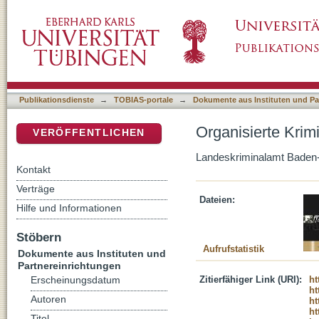
Organisierte Kriminalität. Jahresbericht 2011
DSpace Repositorium (Manakin basiert)
Publikationsdienste
→
TOBIAS-portale
→
Dokumente aus Instituten und Pa
Organisierte Krimi
VERÖFFENTLICHEN
Landeskriminalamt Baden
Kontakt
Verträge
Dateien:
Hilfe und Informationen
Stöbern
Aufrufstatistik
Dokumente aus Instituten und
Partnereinrichtungen
Zitierfähiger Link (URI):
ht
Erscheinungsdatum
ht
Autoren
ht
ht
Titel