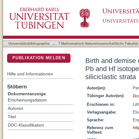
Birth and demise of the Rheic Ocean magmat
DSpace Repositorium (Manakin basiert)
detrital zircon from SW Iberia siliciclastic stra
Universitätsbibliographie
→
7 Mathematisch-Naturwissenschaftliche Fakultät
PUBLIKATION MELDEN
Birth and demise
Pb and Hf isotope 
Hilfe und Informationen
siliciclastic strata
Stöbern
Autor(en):
Per
Dokumentanzeige
Tübinger Autor(en):
Dro
Erscheinungsdatum
Erschienen in:
Lit
Autoren
Verlagsangabe:
Els
Titel
Sprache:
Eng
DDC-Klassifikation
Referenz zum
htt
Volltext: