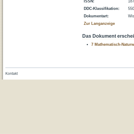
ISSN:
187
DDC-Klassifikation:
550
Dokumentart:
Wis
Zur Langanzeige
Das Dokument erschein
7 Mathematisch-Naturwi
Kontakt