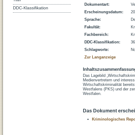
Dokumentart:
Ve
DDC-Klassifikation
Erscheinungsdatum:
20
Sprache:
De
Fakultät:
Kr
Fachbereich:
Kr
DDC-Klassifikation:
36
Schlagworte:
No
Zur Langanzeige
Inhaltszusammenfassun
Das Lagebild „Wirtschaftskrimi
Medienvertretern und interess
Wirtschaftskriminalität bereit
Westfalens (PKS) und der zent
Westfalen.
Das Dokument erschein
Kriminologisches Repo