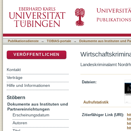
Wirtschaftskriminalität. Lagebild für NRW 20
DSpace Repositorium (Manakin basiert)
Publikationsdienste
→
TOBIAS-portale
→
Dokumente aus Instituten und Pa
Wirtschaftskrimin
VERÖFFENTLICHEN
Landeskriminalamt Nordrh
Kontakt
Verträge
Dateien:
Hilfe und Informationen
Stöbern
Aufrufstatistik
Dokumente aus Instituten und
Partnereinrichtungen
Zitierfähiger Link (URI):
ht
Erscheinungsdatum
ht
Autoren
ht
ht
Titel