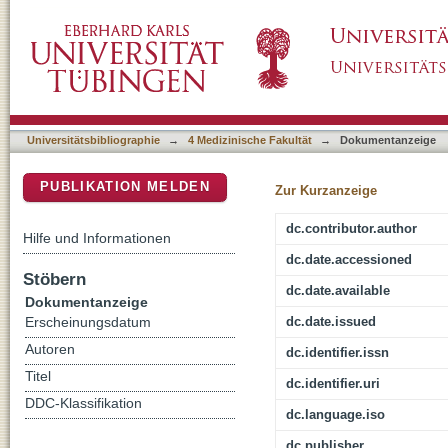
Empfehlungen zur Ultraschallausbildung in der
DSpace Repositorium (Manakin basiert)
Positionspapier der DGIIN, DEGUM und DG
Universitätsbibliographie
→
4 Medizinische Fakultät
→
Dokumentanzeige
PUBLIKATION MELDEN
Zur Kurzanzeige
dc.contributor.author
Hilfe und Informationen
dc.date.accessioned
Stöbern
dc.date.available
Dokumentanzeige
dc.date.issued
Erscheinungsdatum
Autoren
dc.identifier.issn
Titel
dc.identifier.uri
DDC-Klassifikation
dc.language.iso
dc.publisher