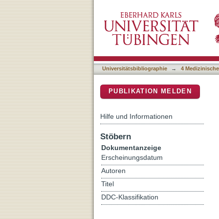
Significance of Frequenci
DSpace Repositorium (Manakin b
Invariant NKT, NK and CI
Universitätsbibliographie
→
4 Medizinische
PUBLIKATION MELDEN
Hilfe und Informationen
Stöbern
Dokumentanzeige
Erscheinungsdatum
Autoren
Titel
DDC-Klassifikation