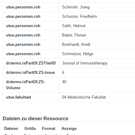
utue.personen.roh
Schmohl, Joerg
utue.personen.roh
Schuster, Friedhelm
utue.personen.roh
Salih, Helmut
utue.personen.roh
Babor, Florian
utue.personen.roh
Borkhardt, Arndt
utue.personen.roh
Schmetzer, Helga
dcterms.isPartOf.ZSTitelID
Journal of Immunotherapy
dcterms.isPartOf.ZS-Issue
6
dcterms.isPartOf.ZS-
40
Volume
utue.fakultaet
04 Medizinische Fakultät
Dateien zu dieser Ressource
Dateien
Größe
Format
Anzeige