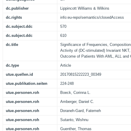
dc.publisher
Lippincott Williams & Wilkins
dc.rights
info:eu-repo/semantics/closedAccess
dc.subject.ddc
570
dc.subject.ddc
610
dc.title
Significance of Frequencies, Composition
Activity of (DC-stimulated) Invariant NKT
Outcome of Patients With AML, ALL and
dc.type
Article
utue.quellen.id
20170815222223_00349
utue.publikation.seiten
224-248
utue.personen.roh
Boeck, Corinna L.
utue.personen.roh
Amberger, Daniel C.
utue.personen.roh
Doraneh-Gard, Fatemeh
utue.personen.roh
Sutanto, Wishnu
utue.personen.roh
Guenther, Thomas