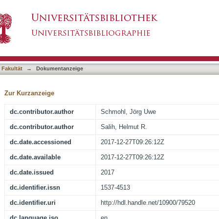
es, Compositions, and/or Antileukemic Activity 
asiert)
K Cells on the Outcome of Patients With AML,
 Fakultät
→
Dokumentanzeige
Zur Kurzanzeige
dc.contributor.author
Schmohl, Jörg Uwe
dc.contributor.author
Salih, Helmut R.
dc.date.accessioned
2017-12-27T09:26:12Z
dc.date.available
2017-12-27T09:26:12Z
dc.date.issued
2017
dc.identifier.issn
1537-4513
dc.identifier.uri
http://hdl.handle.net/10900/79520
dc.language.iso
en