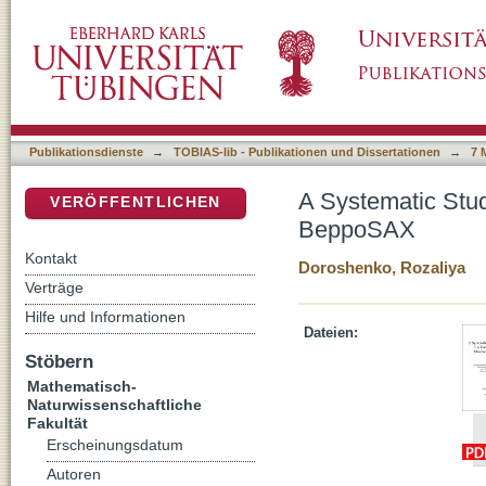
A Systematic Study of the X-ray Cyclotron
DSpace Repositorium (Manakin basiert)
Publikationsdienste
→
TOBIAS-lib - Publikationen und Dissertationen
→
7 
A Systematic Stud
VERÖFFENTLICHEN
BeppoSAX
Kontakt
Doroshenko, Rozaliya
Verträge
Hilfe und Informationen
Dateien:
Stöbern
Mathematisch-
Naturwissenschaftliche
Fakultät
Erscheinungsdatum
Autoren