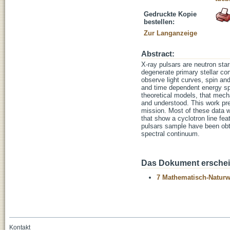
Gedruckte Kopie
bestellen:
Zur Langanzeige
Abstract:
X-ray pulsars are neutron sta
degenerate primary stellar c
observe light curves, spin and 
and time dependent energy spe
theoretical models, that mecha
and understood. This work pr
mission. Most of these data w
that show a cyclotron line fea
pulsars sample have been obta
spectral continuum.
Das Dokument erschein
7 Mathematisch-Naturwi
Kontakt