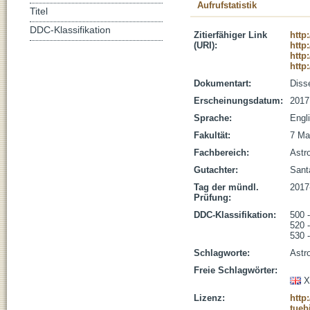
Aufrufstatistik
Titel
DDC-Klassifikation
Zitierfähiger Link
http
(URI):
http
http
http
Dokumentart:
Disse
Erscheinungsdatum:
2017
Sprache:
Engl
Fakultät:
7 Ma
Fachbereich:
Astr
Gutachter:
Santa
Tag der mündl.
2017
Prüfung:
DDC-Klassifikation:
500 
520 
530 
Schlagworte:
Astr
Freie Schlagwörter:
X
Lizenz:
http
tueb