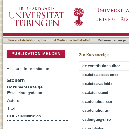
Toward evidence-based diagnosis of myocardit
DSpace Repositorium (Manakin basiert)
and first baseline data of MYKKE, a multicent
Universitätsbibliographie
→
4 Medizinische Fakultät
→
Dokumentanzeige
PUBLIKATION MELDEN
Zur Kurzanzeige
dc.contributor.author
Hilfe und Informationen
dc.date.accessioned
Stöbern
dc.date.available
Dokumentanzeige
dc.date.issued
Erscheinungsdatum
Autoren
dc.identifier.issn
Titel
dc.identifier.uri
DDC-Klassifikation
dc.language.iso
dc.publisher