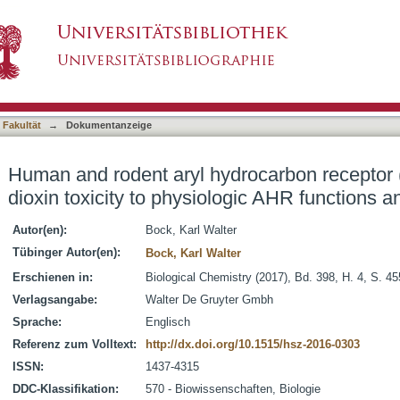
rocarbon receptor (AHR): from mediator of dioxi
asiert)
utic options
 Fakultät
→
Dokumentanzeige
Human and rodent aryl hydrocarbon receptor 
dioxin toxicity to physiologic AHR functions a
Autor(en):
Bock, Karl Walter
Tübinger Autor(en):
Bock, Karl Walter
Erschienen in:
Biological Chemistry (2017), Bd. 398, H. 4, S. 4
Verlagsangabe:
Walter De Gruyter Gmbh
Sprache:
Englisch
Referenz zum Volltext:
http://dx.doi.org/10.1515/hsz-2016-0303
ISSN:
1437-4315
DDC-Klassifikation:
570 - Biowissenschaften, Biologie