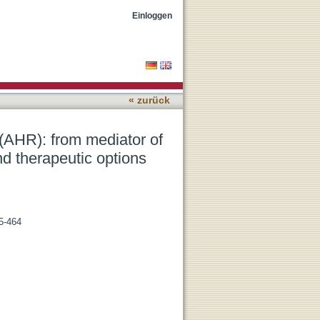
n toxicity to physiologic
Einloggen
« zurück
(AHR): from mediator of
nd therapeutic options
55-464