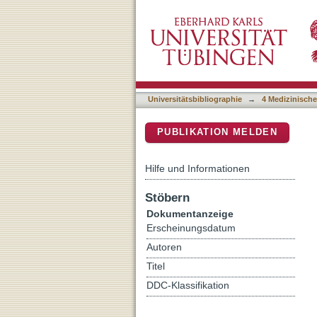
Human and rodent aryl hyd
DSpace Repositorium (Manakin b
AHR functions and therape
Universitätsbibliographie
→
4 Medizinische
PUBLIKATION MELDEN
Hilfe und Informationen
Stöbern
Dokumentanzeige
Erscheinungsdatum
Autoren
Titel
DDC-Klassifikation