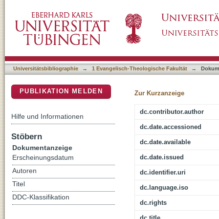
Auf dem Weg zur Buchreligion : Transformat
DSpace Repositorium (Manakin basiert)
65. Geburtstag
Universitätsbibliographie
→
1 Evangelisch-Theologische Fakultät
→
Dokum
PUBLIKATION MELDEN
Zur Kurzanzeige
dc.contributor.author
Hilfe und Informationen
dc.date.accessioned
Stöbern
dc.date.available
Dokumentanzeige
dc.date.issued
Erscheinungsdatum
Autoren
dc.identifier.uri
Titel
dc.language.iso
DDC-Klassifikation
dc.rights
dc.title