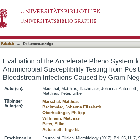
te Pheno System for Fast Identification and Ant
asiert)
od Cultures in Bloodstream Infections Caused
 Fakultät
→
Dokumentanzeige
Evaluation of the Accelerate Pheno System for
Antimicrobial Susceptibility Testing from Posi
Bloodstream Infections Caused by Gram-Neg
Autor(en):
Marschal, Matthias
;
Bachmaier, Johanna
;
Autenrieth,
Matthias
;
Peter, Silke
Tübinger
Marschal, Matthias
Autor(en):
Bachmaier, Johanna Elisabeth
Oberhettinger, Philipp
Willmann, Matthias
Peter, Silke
Autenrieth, Ingo B.
Erschienen in:
Journal of Clinical Microbiology (2017), Bd. 55, H. 7,