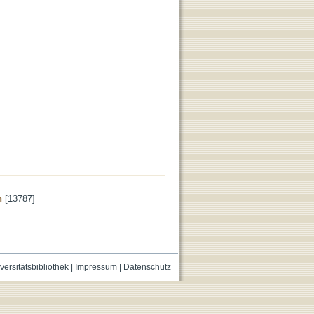
n
[13787]
versitätsbibliothek
|
Impressum
|
Datenschutz