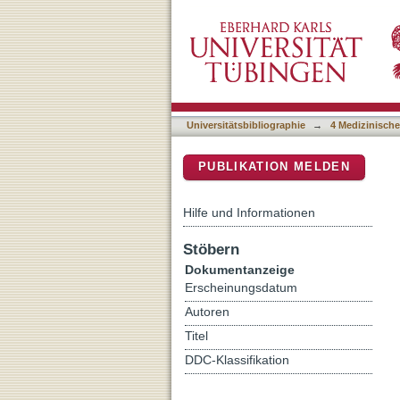
Evaluation of the Accelera
DSpace Repositorium (Manakin b
Testing from Positive Blo
Pathogens
Universitätsbibliographie
→
4 Medizinische
PUBLIKATION MELDEN
Hilfe und Informationen
Stöbern
Dokumentanzeige
Erscheinungsdatum
Autoren
Titel
DDC-Klassifikation