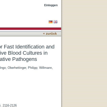
imicrobial Susceptibility
Einloggen
 by Gram-Negative
« zurück
 Fast Identification and
tive Blood Cultures in
ative Pathogens
 Ingo
;
Oberhettinger, Philipp
;
Willmann,
 S. 2116-2126